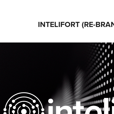
INTELIFORT (RE-BRA